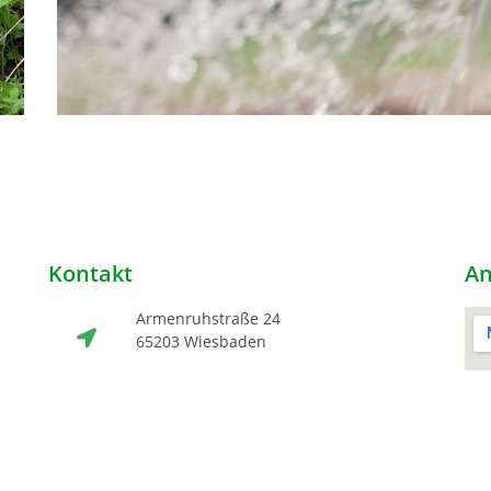
Kontakt
An
Armenruhstraße 24
65203 Wiesbaden
+49 (0) 160 905 160 68
info@sara-galabau.de